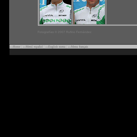
Fotografías © 2007 Rufino Fernández
««
Home
|
««
Menú español
|
««
English menu
|
««
Menu français