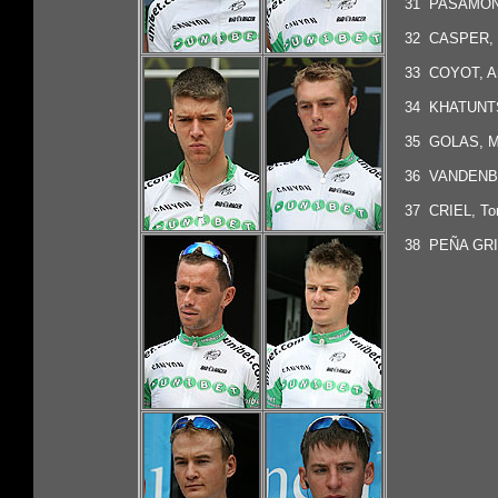
31 PASAMONT
32
CASPER,
33
COYOT, A
34
KHATUNTS
35
GOLAS, M
36
VANDENBE
37
CRIEL, T
38
PEÑA GRI