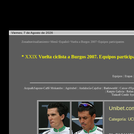
Viernes, 7 de Agosto de 2026
Zonadeavituallamiento>Menú>Español>Vuelta a Burgos 2007>Equipos participantes
*
XXIX
Vuelta ciclista a Burgos 2007. Equipos particip
Equipos
|
Etapas
|
Acqua&Sapone-Caffè Mokambo
|
Agritubel
|
Andalucía-CajaSur
|
Barloworld
|
Caisse d'Ep
|
Karpin Galicia
|
Relax
Tinkoff Credit Sy
Unibet.co
Categoría: UC