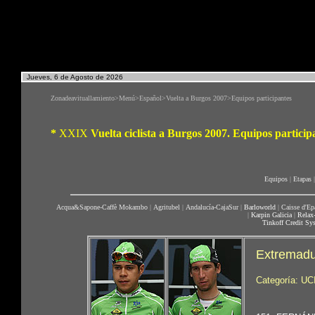
Jueves, 6 de Agosto de 2026
Zonadeavituallamiento>Menú>Español>Vuelta a Burgos 2007>Equipos participantes
*
XXIX
Vuelta ciclista a Burgos 2007. Equipos particip
Equipos
|
Etapas
|
Acqua&Sapone-Caffè Mokambo
|
Agritubel
|
Andalucía-CajaSur
|
Barloworld
|
Caisse d'Ep
|
Karpin Galicia
|
Relax
Tinkoff Credit Sy
Extremadu
Categoría: UC