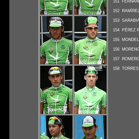
151 FERNÁND
152
RAMÍREZ
153 SARABIA 
154
PÉREZ R
155 MONDELO
156 MORENO 
157
ROMERO
158
TORRES,