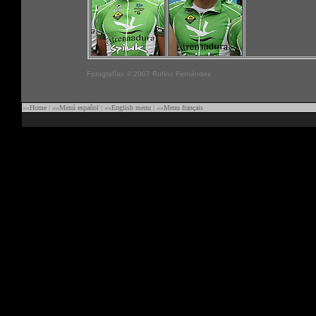
Fotografías © 2007 Rufino Fernández
««
Home
|
««
Menú español
|
««
English menu
|
««
Menu français