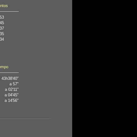
ntos
53
45
37
35
34
empo
43h38'40"
a 57"
a 02'11"
a 04'45"
a 14'56"