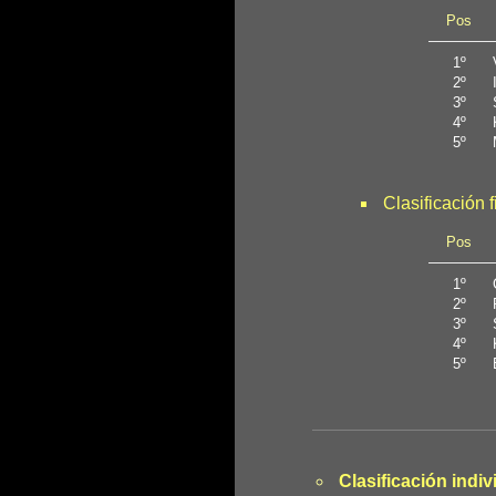
Pos
1º
2º
3º
4º
5º
Clasificación 
Pos
1º
2º
3º
4º
5º
Clasificación indiv