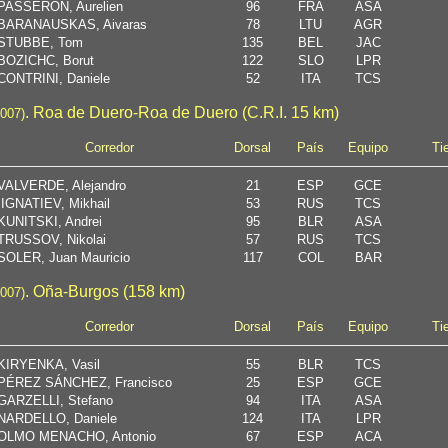
PASSERON, Aurelien
96
FRA
ASA
BARANAUSKAS, Aivaras
78
LTU
AGR
STUBBE, Tom
135
BEL
JAC
BOZICHC, Borut
122
SLO
LPR
CONTRINI, Daniele
52
ITA
TCS
. Roa de Duero-Roa de Duero (C.R.I. 15 km)
2007)
Corredor
Dorsal
País
Equipo
Ti
VALVERDE, Alejandro
21
ESP
GCE
IGNATIEV, Mikhail
53
RUS
TCS
KUNITSKI, Andrei
95
BLR
ASA
TRUSSOV, Nikolai
57
RUS
TCS
SOLER, Juan Mauricio
117
COL
BAR
. Oña-Burgos (158 km)
2007)
Corredor
Dorsal
País
Equipo
Ti
KIRYENKA, Vasil
55
BLR
TCS
PÉREZ SÁNCHEZ, Francisco
25
ESP
GCE
GARZELLI, Stefano
94
ITA
ASA
NARDELLO, Daniele
124
ITA
LPR
OLMO MENACHO, Antonio
67
ESP
ACA