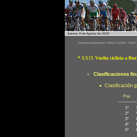
Jueves, 6 de Agosto de 2026
Zonadeavituallamiento>Menú>Español>Vuelta a
*
XXIX
Vuelta ciclista a Bu
Clasificaciones fin
Clasificación g
Pos
1º
2º
3º
4º
5º