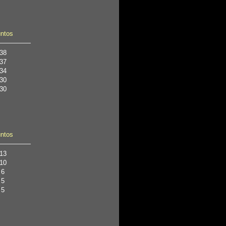
ntos
38
37
34
30
30
ntos
13
10
6
5
5