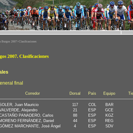
 Burgos 2007>Clasificaciones
rgos 2007. Clasificaciones
ales
eneral final
Corredor
Dorsal
País
Equipo
Ti
SOLER, Juan Mauricio
117
COL
BAR
VALVERDE, Alejandro
21
ESP
GCE
CASTAÑO PANADERO, Carlos
88
ESP
KGZ
MORENO FERNÁNDEZ, Daniel
44
ESP
REG
GÓMEZ MARCHANTE, José Ángel
4
ESP
SDV