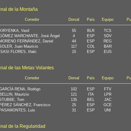
final de la Montaña
Corredor
Dorsal
País
Equipo
Pu
KIRYENKA, Vasil
55
BLR
TCS
GÓMEZ MARCHANTE, José Ángel
4
ESP
SDV
MORENO FERNÁNDEZ, Daniel
44
ESP
REG
SOLER, Juan Mauricio
117
COL
BAR
ISASI FLORES, Iñaki
15
ESP
EUS
final de las Metas Volantes
Corredor
Dorsal
País
Equipo
Pu
GARCÍA RENA, Rodrigo
102
ESP
FTV
BELLIN, Maurizio
121
ITA
LPR
STUBBE, Tom
135
BEL
JAC
PÉREZ SÁNCHEZ, Francisco
25
ESP
GCE
PASAMONTES, Luis
31
ESP
UNI
inal de la Regularidad