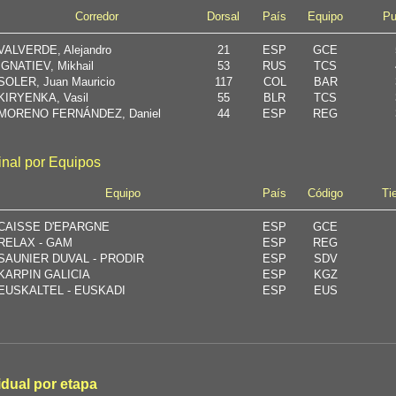
Corredor
Dorsal
País
Equipo
Pu
VALVERDE, Alejandro
21
ESP
GCE
IGNATIEV, Mikhail
53
RUS
TCS
SOLER, Juan Mauricio
117
COL
BAR
KIRYENKA, Vasil
55
BLR
TCS
MORENO FERNÁNDEZ, Daniel
44
ESP
REG
final por Equipos
Equipo
País
Código
Ti
CAISSE D'EPARGNE
ESP
GCE
RELAX - GAM
ESP
REG
SAUNIER DUVAL - PRODIR
ESP
SDV
KARPIN GALICIA
ESP
KGZ
EUSKALTEL - EUSKADI
ESP
EUS
idual por etapa