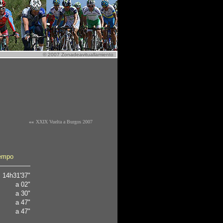
© 2007 Zonadeavituallamiento
..
««
XXIX Vuelta a Burgos 2007
empo
14h31'37"
a 02"
a 30"
a 47"
a 47"