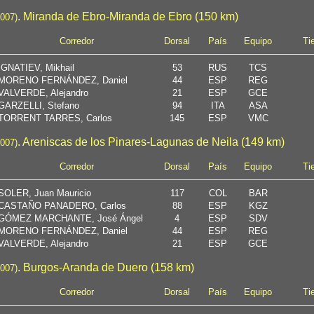
. Miranda de Ebro-Miranda de Ebro (150 km)
2007)
Corredor
Dorsal
País
Equipo
Ti
IGNATIEV, Mikhail
53
RUS
TCS
MORENO FERNÁNDEZ, Daniel
44
ESP
REG
VALVERDE, Alejandro
21
ESP
GCE
GARZELLI, Stefano
94
ITA
ASA
TORRENT TARRES, Carlos
145
ESP
VMC
. Areniscas de los Pinares-Lagunas de Neila (149 km)
2007)
Corredor
Dorsal
País
Equipo
Ti
SOLER, Juan Mauricio
117
COL
BAR
CASTAÑO PANADERO, Carlos
88
ESP
KGZ
GÓMEZ MARCHANTE, José Ángel
4
ESP
SDV
MORENO FERNÁNDEZ, Daniel
44
ESP
REG
VALVERDE, Alejandro
21
ESP
GCE
. Burgos-Aranda de Duero (158 km)
2007)
Corredor
Dorsal
País
Equipo
Ti