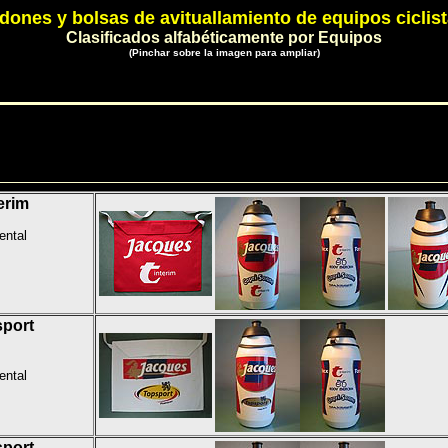
dones y bolsas de avituallamiento de equipos ciclis
Clasificados alfabéticamente por Equipos
(Pinchar sobre la imagen para ampliar)
erim
ental
port
ental
port