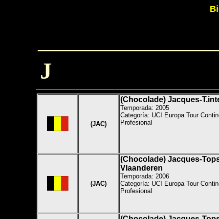
Bi
J
(Chocolade) Jacques-T.int
Temporada: 2005
Categoría: UCI Europa Tour Contin
Profesional
(JAC)
(Chocolade) Jacques-Tops
Vlaanderen
Temporada: 2006
(JAC)
Categoría: UCI Europa Tour Contin
Profesional
(Chocolade) Jacques-Tops