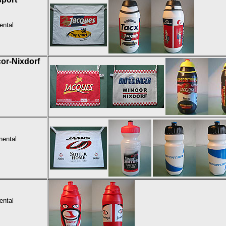
ental
or-Nixdorf
nental
ental