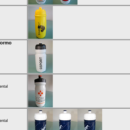
Tormo
ental
ental