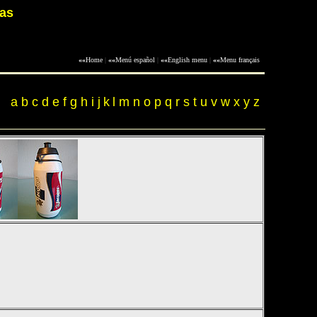
tas
««
Home
|
««
Menú español
|
««
English menu
|
««
Menu français
a
b
c
d
e
f
g
h
i
j
k
l
m
n
o
p
q
r
s
t
u
v
w
x
y
z