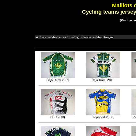
Maillots 
Cycling teams jerse
(Pinchar s
««
Home
|
««
Menú español
|
««
English menu
|
««
Menu français
Caja Rural 2009
Caja Rural 2010
CSC 2008
Topsport 2008
P