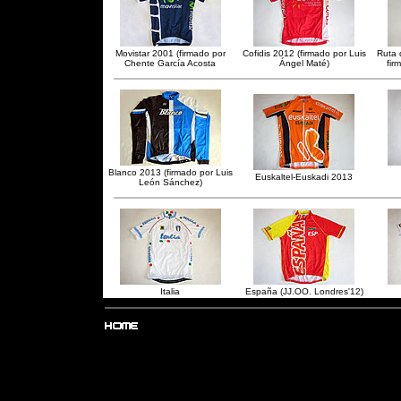
Movistar 2001 (firmado por
Cofidis 2012 (firmado por Luis
Ruta 
Chente García Acosta
Ángel Maté)
fir
Blanco 2013 (firmado por Luis
Euskaltel-Euskadi 2013
León Sánchez)
Italia
España (JJ.OO. Londres'12)